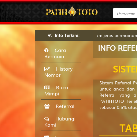
ama kami, Menyediakan beragam jenis permainan online terbaik 
Info Terkini:
INFO REFE
Cara
Bermain
SISTE
History
Nomor
Sistem Referral
Buku
untuk anda dan
Mimpi
Referral yang 
PATIHTOTO Terle
Referral
sebesar 0.5% atau
Hubungi
TAB
Kami