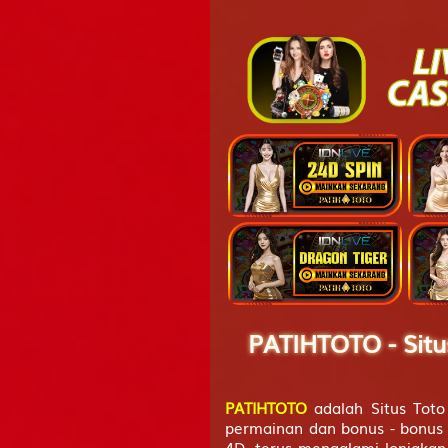
PATIHTOTO - Situ
PATIHTOTO
adalah Situs Toto
permainan dan bonus - bonus m
4D, terus mengalami lonjakan