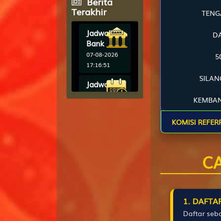
Berita
Terakhir
TENG
Jadwal
D
Bank
07-08-2026
5
17:16:51
SILA
Jadwal
Pasaran
KEMBAN
07-08-2026
17:16:51
KOMISI REFE
Hadiah &
Diskon
CA
07-08-2026
17:16:51
FAQ
07-08-2026
1. DAFTA
17:16:51
Daftar seb