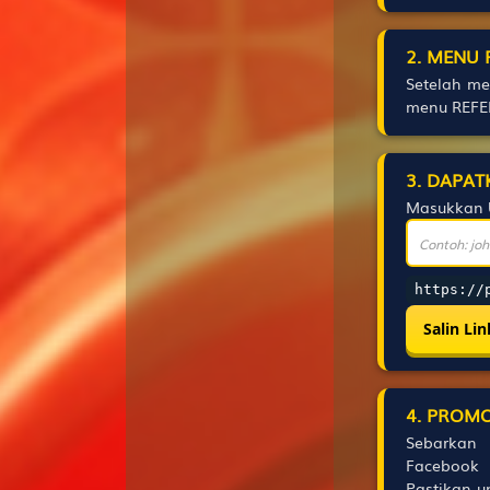
2. MENU 
Setelah me
menu REFE
3. DAPAT
Masukkan U
https://
Salin Li
4. PROMO
Sebarkan 
Facebook 
Pastikan u