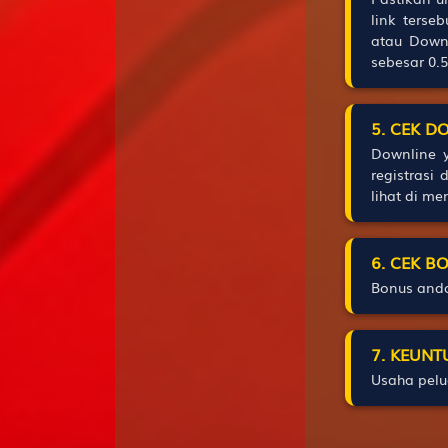
link terse
atau Down
sebesar 0.
5. CEK D
Downline 
registrasi
lihat di me
6. CEK B
Bonus anda
7. KEUN
Usaha pelu